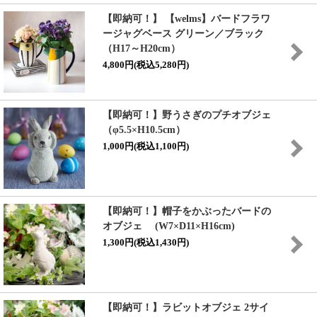
【即納可！】 【welms】バードフラワ
ージャグベース グリーン／ブラック
（H17～H20cm）
4,800円(税込5,280円)
【即納可！】野うさぎのプチオブジェ
（φ5.5×H10.5cm）
1,000円(税込1,100円)
【即納可！】帽子をかぶったバードの
オブジェ (W7×D11×H16cm)
1,300円(税込1,430円)
【即納可！】ラビットオブジェ 2サイ