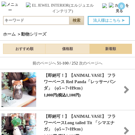
0
法人様はこちら
➤
ホーム
＞
動物シリーズ
おすすめ順
価格順
新着順
前のページへ
51-100 / 252
次のページへ
【即納可！】【ANIMAL VASE】 フラ
ワーベース Red Panda「レッサーパン
ダ」（φ5～7×H9cm）
1,000円(税込1,100円)
【即納可！】【ANIMAL VASE】 フラ
ワーベースLong tailed Tit 「シマエナ
ガ」（φ5～7×H9cm）