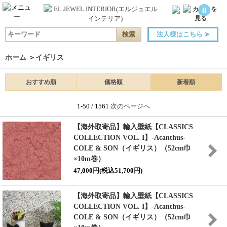
0
法人様はこちら
➤
ホーム
＞
イギリス
おすすめ順
価格順
新着順
1-50 / 1561
次のページへ
【海外取寄品】輸入壁紙
【CLASSICS
COLLECTION VOL. I】
-Acanthus-
COLE & SON（イギリス）（52cm巾
×10m巻）
47,000円(税込51,700円)
【海外取寄品】輸入壁紙
【CLASSICS
COLLECTION VOL. I】
-Acanthus-
COLE & SON（イギリス）（52cm巾