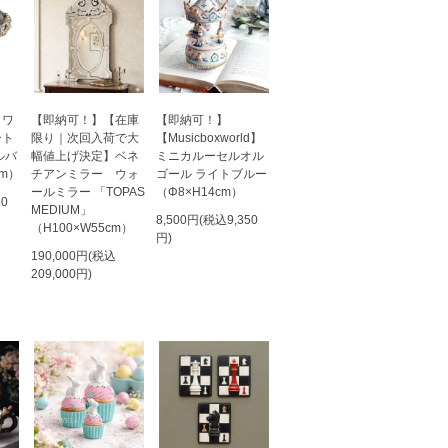
ラワ
【即納可！】【在庫
【即納可！】
ート
限り｜次回入荷で大
【Musicboxworld】
ルバ
幅値上げ決定】ベネ
ミニカルーセルオル
cm）
チアンミラー ウォ
ゴール ライトブルー
ールミラー 「TOPAS
（Φ8×H14cm）
50
MEDIUM」
8,500円(税込9,350
（H100×W55cm）
円)
190,000円(税込
209,000円)