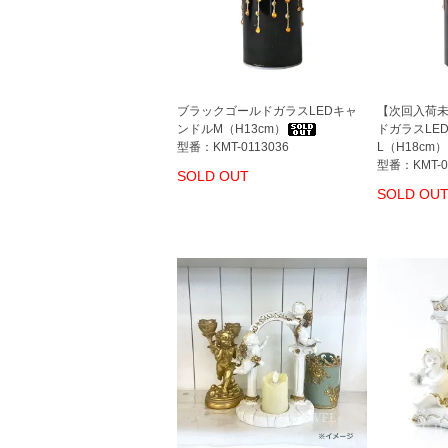
ブラックゴールドガラスLEDキャ
【次回入荷
ンドルM（H13cm）
ドガラスLE
型番：KMT-0113036
L（H18cm）
型番：KMT-0
SOLD OUT
SOLD OU