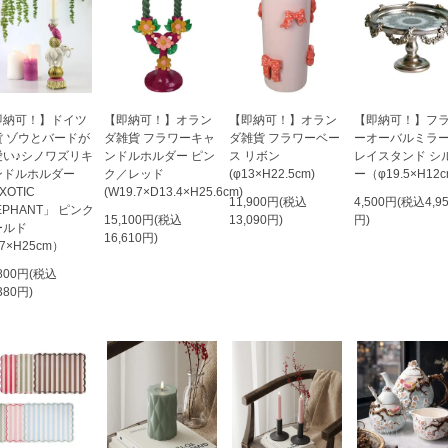
即納可！】ドイツ
【即納可！】オラン
【即納可！】オラン
【即納可！】フ
貨 ゾウとバードが
ダ雑貨 フラワーキャ
ダ雑貨 フラワーベー
ーオーバルミラ
愛い♪シノワズリキ
ンドルホルダー ピン
ス リボン
レイスタンド シ
ンドルホルダー
ク／レッド
(φ13×H22.5cm)
ー（φ19.5×H12
XOTIC
(W19.7×D13.4×H25.6cm)
11,900円(税込
4,500円(税込4,9
EPHANT」 ピンク
15,100円(税込
13,090円)
円)
ールド
16,610円)
7×H25cm）
,800円(税込
380円)