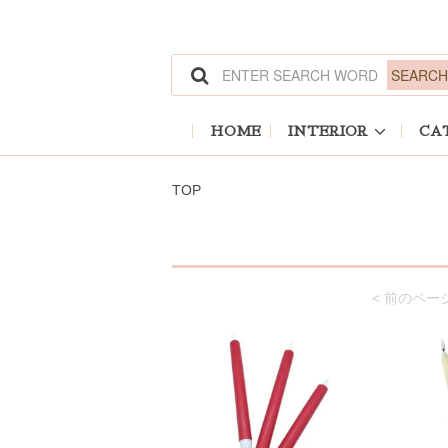
HOME
INTERIOR
CA
TOP
< 前のペー