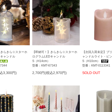
】きらきら☆スターホ
【即納可！】きらきら☆スターホ
【次回入荷未定】ブリ
Dキャンドル
ログラムLEDキャンドル
ャンドルライト・ピ
S（H14cm）
S（H10cm）
7344
型番：KMT-67343
型番：KMT-0113341
込3,300円)
2,700円(税込2,970円)
SOLD OUT