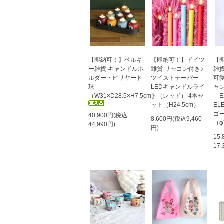
【即納可！】ベルギ
【即納可！】ドイツ
【
ー雑貨 キャンドルホ
雑貨 リモコン付き♪
雑
ルダー・ビリヤード
ツイストテーパー
可
球
LEDキャンドルライ
ャ
（W31×D28.5×H7.5cm）
ト（レッド） 4本セ
「E
ット（H24.5cm）
EL
ゴ
40,900円(税込
8,600円(税込9,460
（φ
44,990円)
円)
15
17,