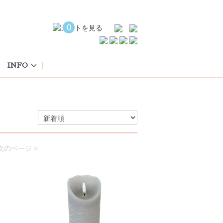
0
INFO
次のページ >