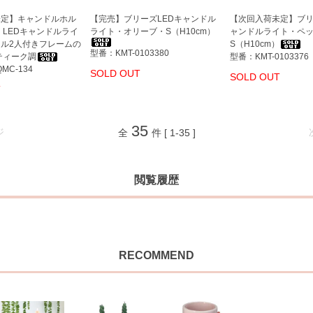
未定】キャンドルホル
【完売】ブリーズLEDキャンドル
【次回入荷未定】ブリ
 LEDキャンドルライ
ライト・オリーブ・S（H10cm）
ャンドルライト・ペ
ル2人付きフレームの
S（H10cm）
型番：KMT-0103380
ティーク調
型番：KMT-0103376
MC-134
SOLD OUT
SOLD OUT
T
35
ジ
全
件 [ 1-35 ]
閲覧履歴
RECOMMEND