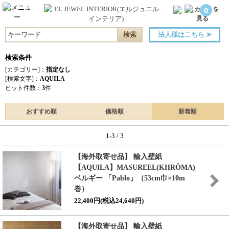
0
法人様はこちら
➤
検索条件
[カテゴリー]：
指定なし
[検索文字]：
AQUILA
ヒット件数：
3
件
おすすめ順
価格順
新着順
1-3 / 3
【海外取寄せ品】 輸入壁紙
【AQUILA】MASUREEL(KHRÔMA)
ベルギー 「Pablo」（53cm巾×10m
巻）
22,400円(税込24,640円)
【海外取寄せ品】 輸入壁紙