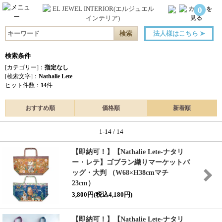
0
法人様はこちら
➤
検索条件
[カテゴリー]：
指定なし
[検索文字]：
Nathalie Lete
ヒット件数：
14
件
おすすめ順
価格順
新着順
1-14 / 14
【即納可！】【Nathalie Lete-ナタリ
ー・レテ】ゴブラン織りマーケットバ
ッグ・大判 （W68×H38cmマチ
23cm）
3,800円(税込4,180円)
【即納可！】【Nathalie Lete-ナタリ