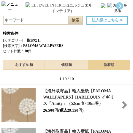
0
法人様はこちら
➤
検索条件
[カテゴリー]：
指定なし
[検索文字]：
PALOMA WALLPAPERS
ヒット件数：
10
件
おすすめ順
価格順
新着順
1-10 / 10
【海外取寄品】輸入壁紙【PALOMA
WALLPAPERS】HARLEQUIN イギリ
ス「Amity」（52cm巾×10m巻）
26,500円(税込29,150円)
【海外取寄品】輸入壁紙【PALOMA