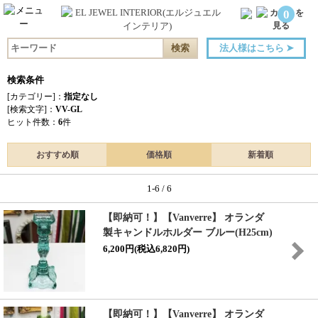
0
法人様はこちら
➤
検索条件
[カテゴリー]：
指定なし
[検索文字]：
VV-GL
ヒット件数：
6
件
おすすめ順
価格順
新着順
1-6 / 6
【即納可！】【Vanverre】 オランダ
製キャンドルホルダー ブルー(H25cm)
6,200円(税込6,820円)
【即納可！】【Vanverre】 オランダ