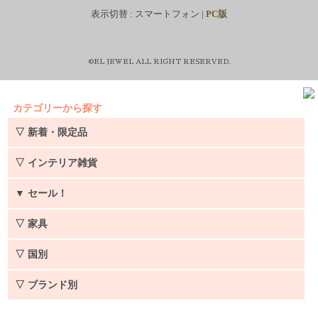
表示切替 :
スマートフォン
|
PC版
©EL JEWEL ALL RIGHT RESERVED.
カテゴリーから探す
▽ 新着・限定品
▽ インテリア雑貨
▼
セール！
▽ 家具
▽ 国別
▽ ブランド別