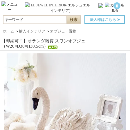
0
法人様はこちら
➤
ホーム
＞
輸入インテリア
＞
オブジェ・置物
【即納可！】オランダ雑貨 スワンオブジェ
（W20×D30×H30.5cm）