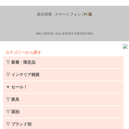
表示切替 :
スマートフォン
|
PC版
©EL JEWEL ALL RIGHT RESERVED.
カテゴリーから探す
▽ 新着・限定品
▽ インテリア雑貨
▼
セール！
▽ 家具
▽ 国別
▽ ブランド別