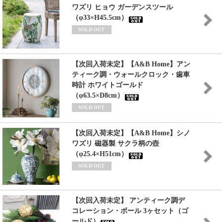
ワズリ ヒョウ ガーデンスツール
（φ33×H45.5cm）
SOLD OUT
【次回入荷未定】【A&B Home】アン
ティーク調・ウォールクロック・歯車
時計 ホワイトゴールド
（φ63.5×D8cm）
SOLD OUT
【次回入荷未定】【A&B Home】シノ
ワズリ 磁器製 サクラ柄の壺
（φ25.4×H51cm）
SOLD OUT
【次回入荷未定】 アンティーク調デ
コレーション・ボール 3ヶセット（ゴ
ールド）