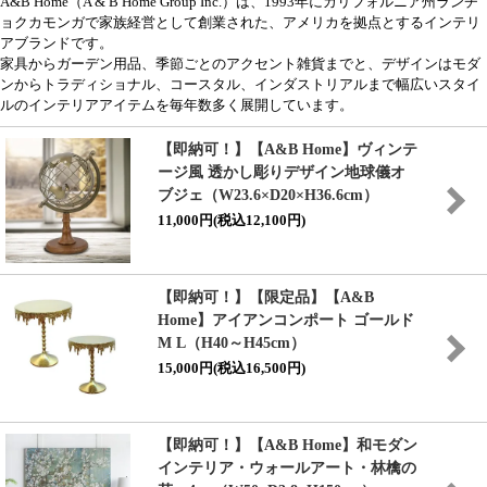
A&B Home（A & B Home Group Inc.）は、1993年にカリフォルニア州ランチ
ョクカモンガで家族経営として創業された、アメリカを拠点とするインテリ
アブランドです。
家具からガーデン用品、季節ごとのアクセント雑貨までと、デザインはモダ
ンからトラディショナル、コースタル、インダストリアルまで幅広いスタイ
ルのインテリアアイテムを毎年数多く展開しています。
【即納可！】【A&B Home】ヴィンテ
ージ風 透かし彫りデザイン地球儀オ
ブジェ（W23.6×D20×H36.6cm）
11,000円(税込12,100円)
【即納可！】【限定品】【A&B
Home】アイアンコンポート ゴールド
M L（H40～H45cm）
15,000円(税込16,500円)
【即納可！】【A&B Home】和モダン
インテリア・ウォールアート・林檎の