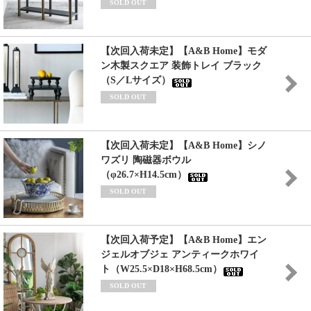
SOLD OUT
【次回入荷未定】【A&B Home】モダ
ン木製スクエア 装飾トレイ ブラック
（S／Lサイズ）
SOLD OUT
【次回入荷未定】【A&B Home】シノ
ワズリ 陶磁器ボウル
（φ26.7×H14.5cm）
SOLD OUT
【次回入荷予定】【A&B Home】エン
ジェルオブジェ アンティークホワイ
ト（W25.5×D18×H68.5cm）
SOLD OUT