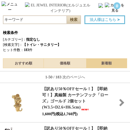
0
法人様はこちら
➤
検索条件
[カテゴリー]：
指定なし
[検索文字]：
【トイレ・サニタリー】
ヒット件数：
183
件
おすすめ順
価格順
新着順
1-50 / 183
次のページへ
【訳あり50％OFFセール！】【即納
可！】真鍮製 カーテンフック「ロー
ズ」ゴールド 2個セット
(W3.5×D2.6×H6.5cm)
1,600円(税込1,760円)
【訳あり50％OFFセール！】【即納