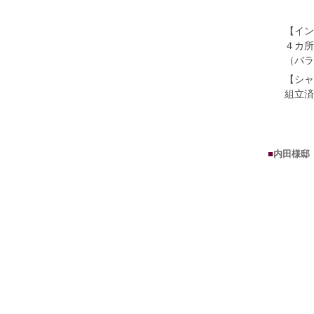
【イン
４カ所
（バラ
【シャ
組立済
■
内田様邸