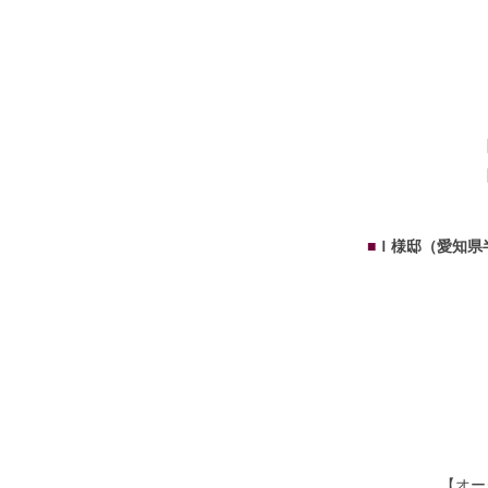
■
Ｉ様邸（愛知県
【オー