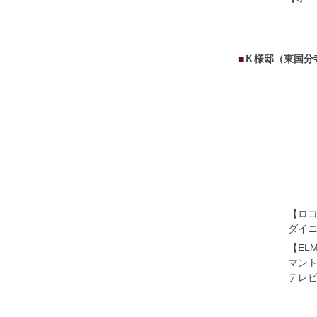
■
Ｋ様邸（東国分
【ロコ
ダイニ
【EL
マン
テレ