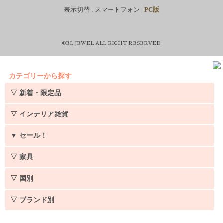
表示切替 :
スマートフォン
|
PC版
©EL JEWEL ALL RIGHT RESERVED.
カテゴリーから探す
▽ 新着・限定品
▽ インテリア雑貨
▼
セール！
▽ 家具
▽ 国別
▽ ブランド別