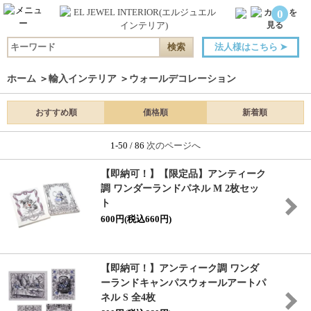
0
法人様はこちら
➤
ホーム
＞
輸入インテリア
＞
ウォールデコレーション
おすすめ順
価格順
新着順
1-50 / 86
次のページへ
【即納可！】【限定品】アンティーク
調 ワンダーランドパネル M 2枚セッ
ト
600円(税込660円)
【即納可！】アンティーク調 ワンダ
ーランドキャンパスウォールアートパ
ネル S 全4枚