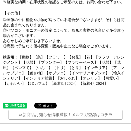
※確実な納期・在庫状況の確認をご希望の方は、お問い合わせ下さい。
【その他】
◎画像の中に植物や小物が写っている場合がございますが、それらは商
品に含まれておりません。
◎パソコン・モニターの設定によって、画像と実物の色合いが多少違う
場合がございます。
あらかじめご承知おき下さいませ。
◎商品は予告なく価格変更・販売中止になる場合がございます。
検索用：【動物】【鳥】【フラワー】【お花】【花】【フラワーアレン
ジメント】【花器】【プランター】【フラワーベース】【花器】【花
瓶】【ペン立て】【いんこ】【トリ】【とり】【インテリア】【アニマ
ルオブジェ】【置き物】【オブジェ】【インテリアオブジェ】【輸入イ
ンテリア】【インテリア雑貨】【おしゃれ】【オシャレ】【可愛い】
【かわいい】【2Dカフェ】【新着3月2024】【新着4月2024】
≫
新商品お知らせ情報満載！メルマガ登録はコチラ