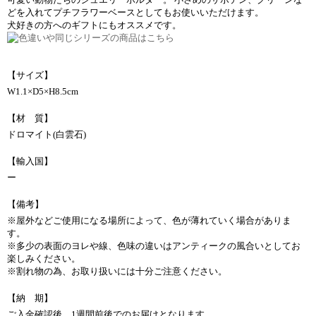
どを入れてプチフラワーベースとしてもお使いいただけます。
犬好きの方へのギフトにもオススメです。
【サイズ】
W1.1×D5×H8.5cm
【材 質】
ドロマイト(白雲石)
【輸入国】
ー
【備考】
※屋外などご使用になる場所によって、色が薄れていく場合がありま
す。
※多少の表面のヨレや線、色味の違いはアンティークの風合いとしてお
楽しみください。
※割れ物の為、お取り扱いには十分ご注意ください。
【納 期】
ご入金確認後、1週間前後でのお届けとなります。