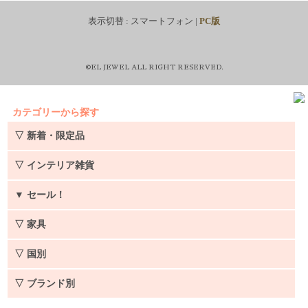
表示切替 :
スマートフォン
|
PC版
©EL JEWEL ALL RIGHT RESERVED.
カテゴリーから探す
▽ 新着・限定品
▽ インテリア雑貨
▼
セール！
▽ 家具
▽ 国別
▽ ブランド別