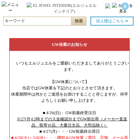
0
法人様はこちら
➤
GW休業のお知らせ
いつもエルジュエルをご愛顧いただきましてありがとうござい
ます。
【GW休業について】
当店ではGW休業を下記のとおりとさせて頂きます。
休業期間中は何かとご迷惑をお掛けすることと存じますが、何卒
よろしくお願い申し上げます。
■ 4/26(日)： GW前最終受注日
※27(月)12時までの入金確認分までGW前出荷（メーカー直送
品、取寄せ品、大量注文品、大型品除く）
■ 4/27(月)・・・GW前最終出荷日
■ 4/28(火)～5/6(水)・・・棚卸＆GW休業（電話、店舗、メール等