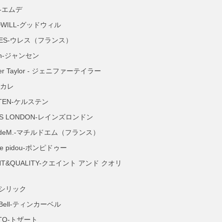
E-エムデ
DWILL-グッドウィル
LES-ウレス（フランス）
en-ジャンセン
ifer Taylor - ジェニファーテイラー
-カレ
STEN-ケルステン
ES LONDON-レインズロンドン
hildeM.-マチルドエム（フランス）
e pidou-ポンピドゥー
NT&QUALITY-クエイント アンド クオリ
K-シリック
erBell-ティンカーベル
ATO-トザート