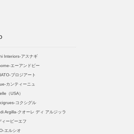
D
hi Interiors-アスナギ
 home-エーアンドビー
GIATO-ブロジアート
inue-カンティーニュ
nelle（USA）
ecigrues-コクシグル
e di Argilla-クオーレ ディ アルジッラ
-ディービーエフ
IO-エルシオ