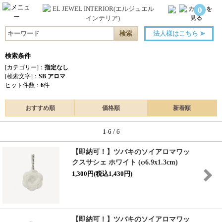
0
法人様はこちら
➤
検索条件
[カテゴリー]：
指定なし
[検索文字]：
SB アロマ
ヒット件数：
6
件
おすすめ順
価格順
新着順
1-6 / 6
【即納可！】ツバキのソイアロマワッ
クスサシェ ホワイト (φ6.9x1.3cm)
1,300円(税込1,430円)
【即納可！】ツバキのソイアロマワッ