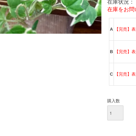
在庫状況：
在庫をお問
A
【完売】表
B
【完売】表
C
【完売】表
購入数