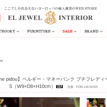
u
TEGORY
FURNITURE
SALE
BRAND
ou
e pidou】ベルギー・マネーバンク プチフレディ
S（W9×D8×H10cm）
型番：POM-148-00305