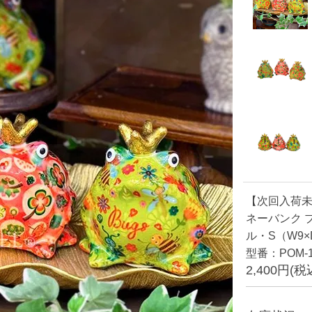
【次回入荷未定
ネーバンク 
ル・S（W9×D
型番：POM-14
2,400円(税