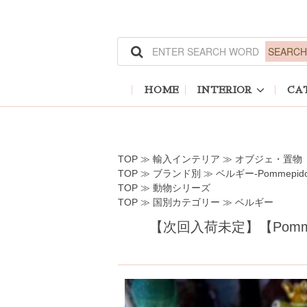
ホーム
>
輸入インテリア
>
オブジェ・置物
ホーム
>
ブランド別
>
ベルギー-Pommepido
ホーム
>
動物シリーズ
ホーム
>
国別カテゴリー
>
ベルギー
HOME
INTERIOR
CA
TOP
≫
輸入インテリア
≫
オブジェ・置物
TOP
≫
ブランド別
≫
ベルギー-Pommepid
TOP
≫
動物シリーズ
TOP
≫
国別カテゴリー
≫
ベルギー
【次回入荷未定】【Pomm