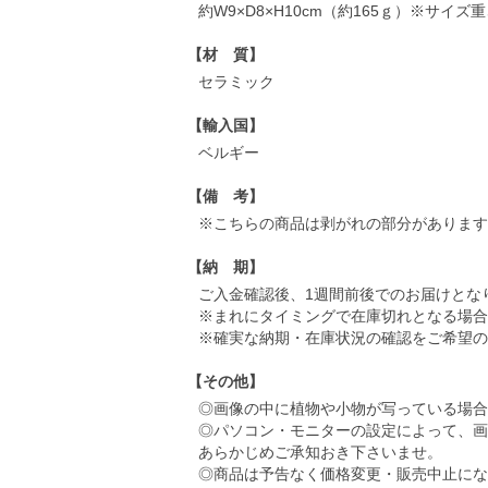
約W9×D8×H10cm（約165ｇ）※サイ
【材 質】
セラミック
【輸入国】
ベルギー
【備 考】
※こちらの商品は剥がれの部分があります
【納 期】
ご入金確認後、1週間前後でのお届けとな
※まれにタイミングで在庫切れとなる場合
※確実な納期・在庫状況の確認をご希望の
【その他】
◎画像の中に植物や小物が写っている場合
◎パソコン・モニターの設定によって、画
あらかじめご承知おき下さいませ。
◎商品は予告なく価格変更・販売中止にな