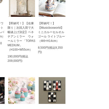
ラワ
【即納可！】【在庫
【即納可！】
ート
限り｜次回入荷で大
【Musicboxworld】
ルバ
幅値上げ決定】ベネ
ミニカルーセルオル
cm）
チアンミラー ウォ
ゴール ライトブルー
ールミラー 「TOPAS
（Φ8×H14cm）
50
MEDIUM」
8,500円(税込9,350
（H100×W55cm）
円)
190,000円(税込
209,000円)