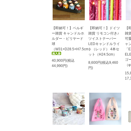
【即納可！】ベルギ
【即納可！】ドイツ
【
ー雑貨 キャンドルホ
雑貨 リモコン付き♪
雑
ルダー・ビリヤード
ツイストテーパー
可
球
LEDキャンドルライ
ャ
（W31×D28.5×H7.5cm）
ト（レッド） 4本セ
「E
ット（H24.5cm）
EL
ゴ
40,900円(税込
8,600円(税込9,460
（φ
44,990円)
円)
15
17,