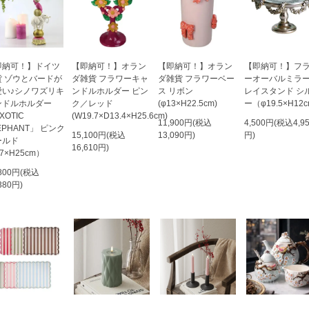
即納可！】ドイツ
【即納可！】オラン
【即納可！】オラン
【即納可！】フ
貨 ゾウとバードが
ダ雑貨 フラワーキャ
ダ雑貨 フラワーベー
ーオーバルミラ
愛い♪シノワズリキ
ンドルホルダー ピン
ス リボン
レイスタンド シ
ンドルホルダー
ク／レッド
(φ13×H22.5cm)
ー（φ19.5×H12
XOTIC
(W19.7×D13.4×H25.6cm)
11,900円(税込
4,500円(税込4,9
EPHANT」 ピンク
15,100円(税込
13,090円)
円)
ールド
16,610円)
7×H25cm）
,800円(税込
380円)