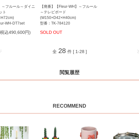
WH】～フルール～ダイニ
【廃番】【Fleur-WH】～フルール
ット
～テレビボード
×H72cm)
(W150×D42×H40cm)
ur-WH-DT7set
型番：TK-784120
(税込490,600円)
SOLD OUT
28
ジ
全
件 [ 1-28 ]
閲覧履歴
RECOMMEND