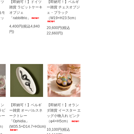
イツ
【即納可！】ドイツ
【即納可！】ベルギ
雑貨 ラビットケーキ
ー雑貨 チェスオブジ
鳥モ
オブジェ
ェ・ブラック
セッ
「rabbittrio」
（W19×H23.5cm）
4,400円(税込4,840
20,600円(税込
円)
22,660円)
ラン
【即納可！】ベルギ
【即納可！】オラン
ラビ
ー雑貨 オーバルスネ
ダ雑貨 イースター エ
レー
ークトレー
ッグ小物入れ ピンク
「Ophidia」
（φ4×H5cm）
m）
(W35.5×D14.7×H3cm)
10,100円(税込