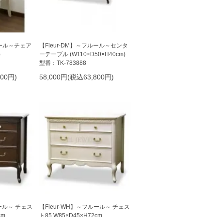
ルール～チェア
【Fleur-DM】～フルール～センタ
)
ーテーブル (W110×D50×H40cm)
型番：TK-783888
600円)
58,000円(税込63,800円)
ルール～ チェス
【Fleur-WH】～フルール～ チェス
cm
ト85 W85×D45×H72cm