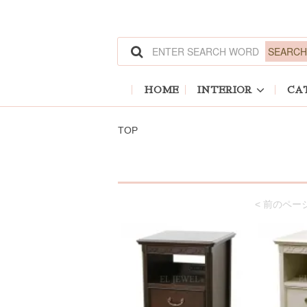
HOME
INTERIOR
CA
TOP
< 前のペー