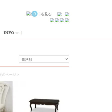
0
INFO
次のページ >