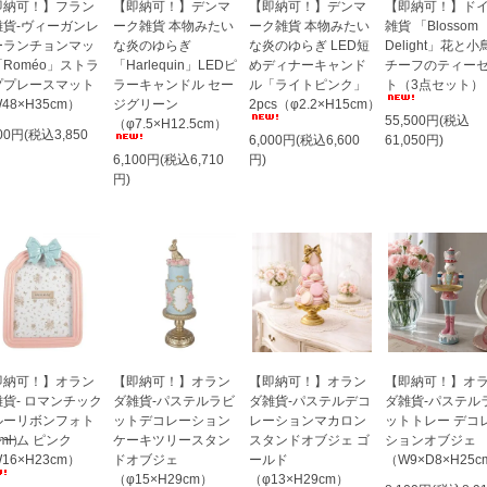
即納可！】フラン
【即納可！】デンマ
【即納可！】デンマ
【即納可！】ド
雑貨-ヴィーガンレ
ーク雑貨 本物みたい
ーク雑貨 本物みたい
雑貨 「Blossom
ーランチョンマッ
な炎のゆらぎ
な炎のゆらぎ LED短
Delight」花と小
Roméo」ストラ
「Harlequin」LEDピ
めディナーキャンド
チーフのティー
ププレースマット
ラーキャンドル セー
ル「ライトピンク」
ト（3点セット）
48×H35cm）
ジグリーン
2pcs（φ2.2×H15cm）
55,500円(税込
（φ7.5×H12.5cm）
500円(税込3,850
6,000円(税込6,600
61,050円)
6,100円(税込6,710
円)
円)
即納可！】オラン
【即納可！】オラン
【即納可！】オラン
【即納可！】オ
貨- ロマンチック
ダ雑貨-パステルラビ
ダ雑貨-パステルデコ
ダ雑貨-パステル
ルーリボンフォト
ットデコレーション
レーションマカロン
ットトレー デコ
ml）
レーム ピンク
ケーキツリースタン
スタンドオブジェ ゴ
ションオブジェ
16×H23cm）
ドオブジェ
ールド
（W9×D8×H25c
（φ15×H29cm）
（φ13×H29cm）