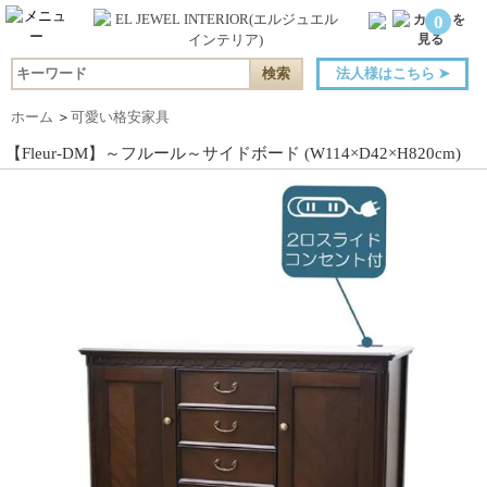
0
法人様はこちら
➤
ホーム
＞
可愛い格安家具
【Fleur-DM】～フルール～サイドボード (W114×D42×H820cm)