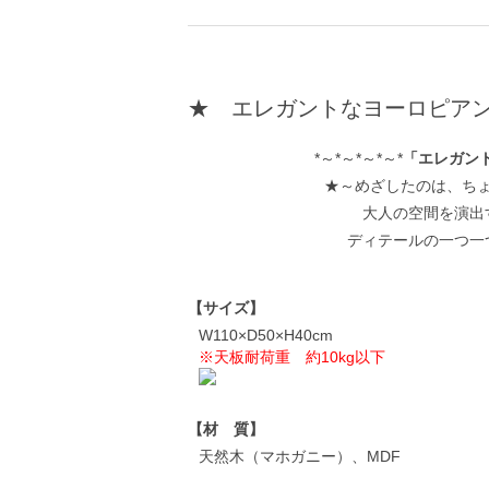
★ エレガントなヨーロピア
*～*～*～*～*
「エレガント
★～めざしたのは、ち
大人の空間を演出
ディテールの一つ一
【サイズ】
W110×D50×H40cm
※天板耐荷重 約10kg以下
【材 質】
天然木（マホガニー）、MDF