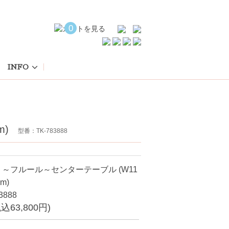
0
INFO
m)
型番：TK-783888
DM】～フルール～センターテーブル (W11
m)
3888
税込63,800円)