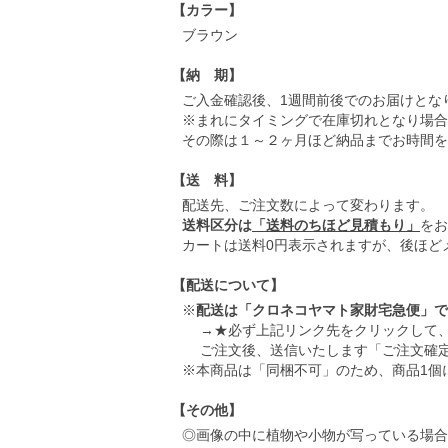
【カラー】
ブラウン
【納 期】
ご入金確認後、1週間前後でのお届けとな
※まれにタイミングで在庫切れとなり場合
その際は１～２ヶ月ほど納品までお時間を
【送 料】
配送先、ご注文数によって変わります。
送料区分は
「送料のちほど見積もり」
をお
カートは送料0円表示されますが、後ほど
【配送について】
※
配送は「クロネコヤマト家財宅急便」で
→★必ず上記リンク先をクリックして、
ご注文後、送信いたします「ご注文確定
※本商品は「同梱不可」のため、商品1個
【その他】
◎画像の中に植物や小物が写っている場合