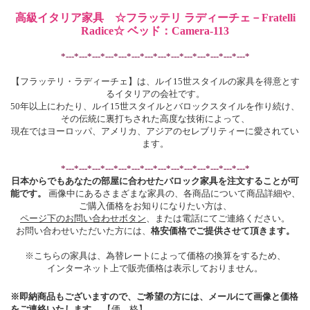
高級イタリア家具 ☆フラッテリ ラディーチェ－Fratelli
Radice☆ ベッド：Camera-113
*---*---*---*---*---*---*---*---*---*---*---*---*---*---*
【フラッテリ・ラディーチェ】は、ルイ15世スタイルの家具を得意とす
るイタリアの会社です。
50年以上にわたり、ルイ15世スタイルとバロックスタイルを作り続け、
その伝統に裏打ちされた高度な技術によって、
現在ではヨーロッパ、アメリカ、アジアのセレブリティーに愛されてい
ます。
*---*---*---*---*---*---*---*---*---*---*---*---*---*---*
日本からでもあなたの部屋に合わせたバロック家具を注文することが可
能です。
画像中にあるさまざまな家具の、各商品について商品詳細や、
ご購入価格をお知りになりたい方は、
ページ下のお問い合わせボタン
、または電話にてご連絡ください。
お問い合わせいただいた方には、
格安価格でご提供させて頂きます。
※こちらの家具は、為替レートによって価格の換算をするため、
インターネット上で販売価格は表示しておりません。
※即納商品もございますので、ご希望の方には、メールにて画像と価格
をご連絡いたします。
【価 格】