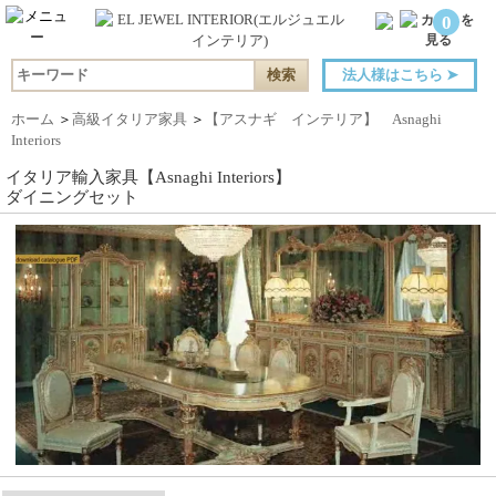
0
法人様はこちら
➤
ホーム
＞
高級イタリア家具
＞
【アスナギ インテリア】 Asnaghi
Interiors
イタリア輸入家具【Asnaghi Interiors】
ダイニングセット