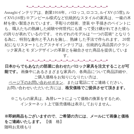
*---*---*---*---*---*---*---*---*---*---*---*---*---*---*
Asnaghiインテリアは、創業1916年。バロッコ, ロココ, ルイXV (15世), ル
イXVI (16世) ※アンピール様式など伝統的なスタイルの家具は、一級の木
材を使い製造されています。 手彫りの技術、塗装 や 手描きのペイントに
も、職人たちの熟練した経験や何世代にも渡 って受け継がれてきた彼ら
の誇りが表れているのです。 それぞれのモデルは “一つの芸術“ となりう
る為に、特別な趣向と手入れを施し、熟練 した手法で作られます。 20世
紀になりスタートしたアスナギインテリアは、伝統的な高品質のクラシ
ック家具とモ ダンデザインの革新とを融合させた商品を提供していま
す。
*---*---*---*---*---*---*---*---*---*---*---*---*---*---*
日本からでもあなたの部屋に合わせたバロック家具を注文することが可
能です。
画像中にあるさまざまな家具の、各商品について商品詳細や、
ご購入価格をお知りになりたい方は、
ページ下のお問い合わせボタン
、または電話にてご連絡ください。
お問い合わせいただいた方には、
格安価格でご提供させて頂きます。
※こちらの家具は、為替レートによって価格の換算をするため、
インターネット上で販売価格は表示しておりません。
※即納商品もございますので、ご希望の方には、メールにて画像と価格
をご連絡いたします。
【価 格】
随時お見積もり