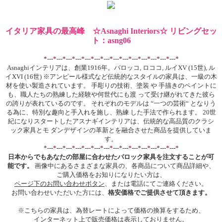
イタリア家具の最高峰 ☆Asnaghi Interiors☆ リビングセッ
ト：asng06
*---*---*---*---*---*---*---*---*---*---*---*---*---*---*
Asnaghiインテリアは、創業1916年。バロッコ, ロココ, ルイXV (15世), ル
イXVI (16世) ※アンピール様式など伝統的なスタイルの家具は、一級の木
材を使い製造されています。 手彫りの技術、塗装 や 手描きのペイントに
も、職人たちの熟練した経験や何世代にも渡 って受け継がれてきた彼ら
の誇りが表れているのです。 それぞれのモデルは “一つの芸術“ となりう
る為に、特別な趣向と手入れを施し、熟練 した手法で作られます。 20世
紀になりスタートしたアスナギインテリアは、伝統的な高品質のクラシ
ック家具とモ ダンデザインの革新とを融合させた商品を提供していま
す。
*---*---*---*---*---*---*---*---*---*---*---*---*---*---*
日本からでもあなたの部屋に合わせたバロック家具を注文することが可
能です。
画像中にあるさまざまな家具の、各商品について商品詳細や、
ご購入価格をお知りになりたい方は、
ページ下のお問い合わせボタン
、または電話にてご連絡ください。
お問い合わせいただいた方には、
格安価格でご提供させて頂きます。
※こちらの家具は、為替レートによって価格の換算をするため、
インターネット上で販売価格は表示しておりません。