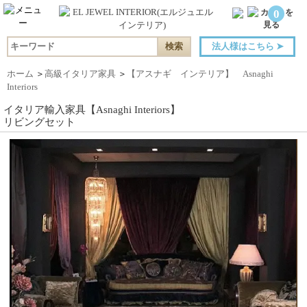
0
法人様はこちら
➤
ホーム
＞
高級イタリア家具
＞
【アスナギ インテリア】 Asnaghi
Interiors
イタリア輸入家具【Asnaghi Interiors】
リビングセット