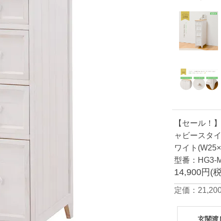
【セール！】【
ャビースタイ
ワイト(W25×D
型番：HG3-M
14,900円(
定価：21,200
玄関渡