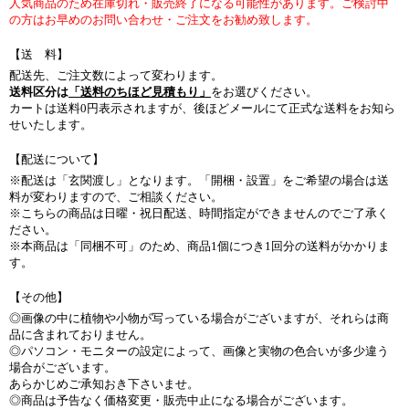
人気商品のため在庫切れ・販売終了になる可能性があります。ご検討中
の方はお早めのお問い合わせ・ご注文をお勧め致します。
【送 料】
配送先、ご注文数によって変わります。
送料区分は
「送料のちほど見積もり」
をお選びください。
カートは送料0円表示されますが、後ほどメールにて正式な送料をお知ら
せいたします。
【配送について】
※配送は「玄関渡し」となります。「開梱・設置」をご希望の場合は送
料が変わりますので、ご相談ください。
※こちらの商品は日曜・祝日配送、時間指定ができませんのでご了承く
ださい。
※本商品は「同梱不可」のため、商品1個につき1回分の送料がかかりま
す。
【その他】
◎画像の中に植物や小物が写っている場合がございますが、それらは商
品に含まれておりません。
◎パソコン・モニターの設定によって、画像と実物の色合いが多少違う
場合がございます。
あらかじめご承知おき下さいませ。
◎商品は予告なく価格変更・販売中止になる場合がございます。