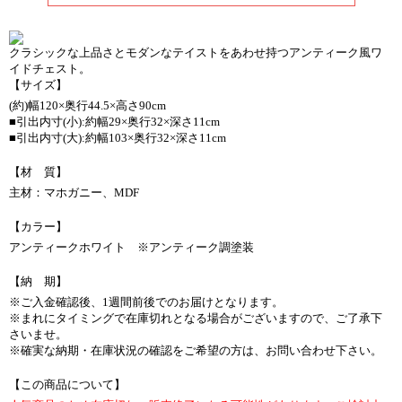
クラシックな上品さとモダンなテイストをあわせ持つアンティーク風ワ
イドチェスト。
【サイズ】
(約)幅120×奥行44.5×高さ90cm
■引出内寸(小):約幅29×奥行32×深さ11cm
■引出内寸(大):約幅103×奥行32×深さ11cm
【材 質】
主材：マホガニー、MDF
【カラー】
アンティークホワイト ※アンティーク調塗装
【納 期】
※ご入金確認後、1週間前後でのお届けとなります。
※まれにタイミングで在庫切れとなる場合がございますので、ご了承下
さいませ。
※確実な納期・在庫状況の確認をご希望の方は、お問い合わせ下さい。
【この商品について】