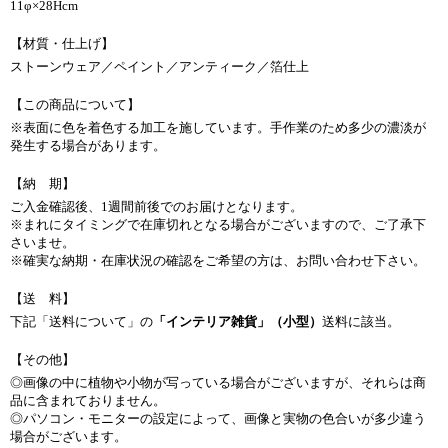
11φ×28Hcm
【材質・仕上げ】
ストーンウェア／ペイント／アンティーク／箔仕上
【この商品について】
※表面に色を着色する加工を施しています。手作業のため多少の濃淡が
発生する場合があります。
【納 期】
ご入金確認後、1週間前後でのお届けとなります。
※まれにタイミングで在庫切れとなる場合がございますので、ご了承下
さいませ。
※確実な納期・在庫状況の確認をご希望の方は、お問い合わせ下さい。
【送 料】
下記「送料について」の
「インテリア雑貨」（小型）
送料に該当。
【その他】
◎画像の中に植物や小物が写っている場合がございますが、それらは商
品に含まれておりません。
◎パソコン・モニターの設定によって、画像と実物の色合いが多少違う
場合がございます。