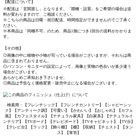
【配送について】
※配送は「玄関渡し」となります。「開梱・設置」をご希望の場合は送
料が変わりますので、ご相談ください。
※こちらの商品は日曜・祝日配送、時間指定ができませんのでご了承く
ださい。
※本商品は「同梱不可」のため、商品1個につき1回分の送料がかかりま
す。
【その他】
◎画像の中に植物や小物が写っている場合がございますが、それらは商
品に含まれておりません。
◎パソコン・モニターの設定によって、画像と実物の色合いが多少違う
場合がございます。
あらかじめご承知おき下さいませ。
◎商品は予告なく価格変更・販売中止になる場合がございます。
検索用：【フレンチシック】【フレンチカントリー】【シャビーシッ
ク】【アンティーク調】【可愛い】【かわいい】【おしゃれ】【カフェ
風】【カフェスタイル】【ナチュラル家具】【白家具】【ナチュラルイ
ンテリア】【TVボード】【テレビボード】【TVキャビネット】【TV台】
【テレビ台】【ラック】【飾り棚】【棚】【収納】【チェスト】【タン
ス】【箪笥】