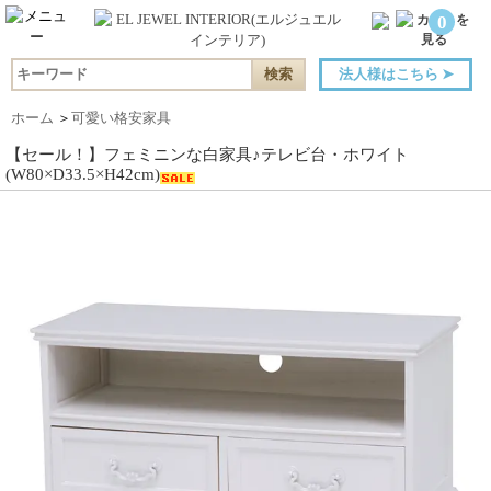
0
法人様はこちら
➤
ホーム
＞
可愛い格安家具
【セール！】フェミニンな白家具♪テレビ台・ホワイト
(W80×D33.5×H42cm)