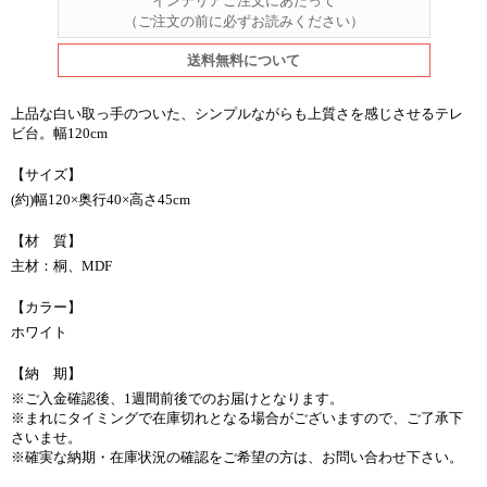
インテリアご注文にあたって
（ご注文の前に必ずお読みください）
送料無料について
上品な白い取っ手のついた、シンプルながらも上質さを感じさせるテレ
ビ台。幅120cm
【サイズ】
(約)幅120×奥行40×高さ45cm
【材 質】
主材：桐、MDF
【カラー】
ホワイト
【納 期】
※ご入金確認後、1週間前後でのお届けとなります。
※まれにタイミングで在庫切れとなる場合がございますので、ご了承下
さいませ。
※確実な納期・在庫状況の確認をご希望の方は、お問い合わせ下さい。