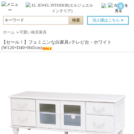
0
法人様はこちら
➤
ホーム
＞
可愛い格安家具
【セール！】フェミニンな白家具♪テレビ台・ホワイト
(W120×D40×H45cm)