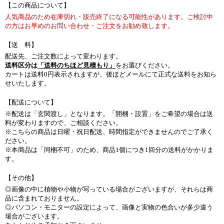
【この商品について】
人気商品のため在庫切れ・販売終了になる可能性があります。ご検討中
の方はお早めのお問い合わせ・ご注文をお勧め致します。
【送 料】
配送先、ご注文数によって変わります。
送料区分は
「送料のちほど見積もり」
をお選びください。
カートは送料0円表示されますが、後ほどメールにて正式な送料をお知ら
せいたします。
【配送について】
※配送は「玄関渡し」となります。「開梱・設置」をご希望の場合は送
料が変わりますので、ご相談ください。
※こちらの商品は日曜・祝日配送、時間指定ができませんのでご了承く
ださい。
※本商品は「同梱不可」のため、商品1個につき1回分の送料がかかりま
す。
【その他】
◎画像の中に植物や小物が写っている場合がございますが、それらは商
品に含まれておりません。
◎パソコン・モニターの設定によって、画像と実物の色合いが多少違う
場合がございます。