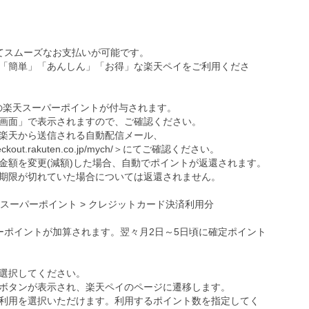
ってスムーズなお支払いが可能です。
「簡単」「あんしん」「お得」な楽天ペイをご利用くださ
の楽天スーパーポイントが付与されます。
画面」で表示されますので、ご確認ください。
楽天から送信される自動配信メール、
eckout.rakuten.co.jp/mych/
＞にてご確認ください。
金額を変更(減額)した場合、自動でポイントが返還されます。
期限が切れていた場合については返還されません。
天スーパーポイント > クレジットカード決済利用分
ーポイントが加算されます。翌々月2日～5日頃に確定ポイント
選択してください。
ボタンが表示され、楽天ペイのページに遷移します。
利用を選択いただけます。利用するポイント数を指定してく