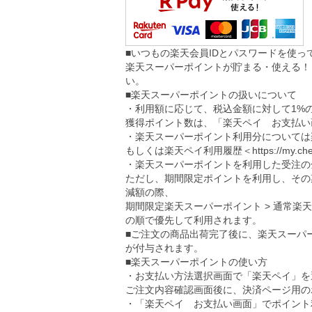
■いつもの楽天会員IDとパスワードを使
楽天スーパーポイントが貯まる・使える！
い。
■楽天スーパーポイントの扱いについて
・利用額に応じて、税込金額に対して1%
獲得ポイント数は、「楽天ペイ お支払い
・楽天スーパーポイント利用分については
もしくは楽天ペイ利用履歴＜
https://my.ch
・楽天スーパーポイントを利用した受注の
ただし、期間限定ポイントを利用し、その
減額の際、
期間限定楽天スーパーポイント > 通常楽
の順で優先して利用されます。
■ご注文の商品出荷完了後に、楽天スーパ
が付与されます。
■楽天スーパーポイントの使い方
・お支払い方法選択画面で「楽天ペイ」を
ご注文内容確認画面後に、決済ページ用の
・「楽天ペイ お支払い画面」でポイント