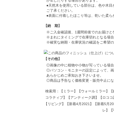
が生じたりする場合があります。
●天然木を使用している部分は、色や木目
ご了承ください。
●表面に付着したほこり等は、乾いた柔ら
【納 期】
※ご入金確認後、1週間前後でのお届けと
※まれにタイミングで在庫切れとなる場合
※確実な納期・在庫状況の確認をご希望の
【その他】
◎画像の中に植物や小物が写っている場合
◎パソコン・モニターの設定によって、画
あらかじめご承知おき下さいませ。
◎商品は予告なく価格変更・販売中止にな
検索用：【ミラー】【ウォールミラー】【
コラティブ】【アンティーク調】【ロココ
【リビング】【新着4月2021】【新着5月
レ】【