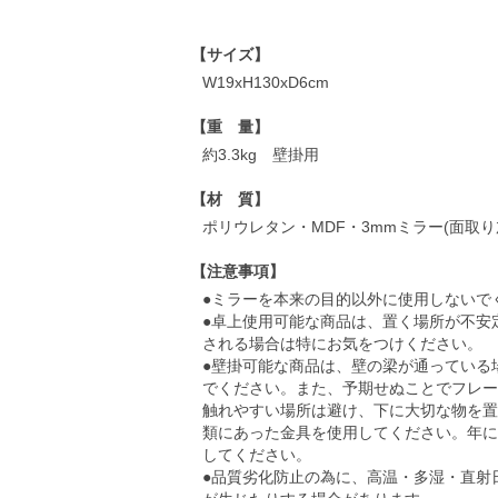
【サイズ】
W19xH130xD6cm
【重 量】
約3.3kg 壁掛用
【材 質】
ポリウレタン・MDF・3mmミラー(面取
【注意事項】
●ミラーを本来の目的以外に使用しないで
●卓上使用可能な商品は、置く場所が不安
される場合は特にお気をつけください。
●壁掛可能な商品は、壁の梁が通っている
でください。また、予期せぬことでフレー
触れやすい場所は避け、下に大切な物を置
類にあった金具を使用してください。年に
してください。
●品質劣化防止の為に、高温・多湿・直射