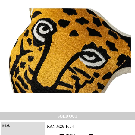
SOLD OUT
型番
KAN-M26-1654