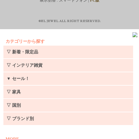
表示切替 :
スマートフォン
|
PC版
©EL JEWEL ALL RIGHT RESERVED.
カテゴリーから探す
▽ 新着・限定品
▽ インテリア雑貨
▼
セール！
▽ 家具
▽ 国別
▽ ブランド別