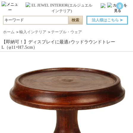
0
法人様はこちら
➤
ホーム
＞
輸入インテリア
＞
テーブル・ウェア
【即納可！】ディスプレイに最適♪ウッドラウンドトレー
L（φ11×H7.5cm）