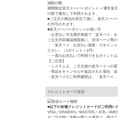
減額の際、
期間限定楽天スーパーポイント > 通常楽
の順で優先して利用されます。
■ご注文の商品出荷完了後に、楽天スーパ
が付与されます。
■楽天スーパーポイントの使い方
・お支払い方法選択画面で「楽天ペイ」を
ご注文内容確認画面後に、決済ページ用の
・「楽天ペイ お支払い画面」でポイント
ださい。（1ポイント＝1円）
・一度のお支払いで利用できるポイントは、5
【ご注意】
・システム上、ご注文後の楽天ペイへの変
・商品をキャンセルや返品された場合、楽
・楽天ペイのご利用履歴は、「楽天ペイ」
クレジットカード決済
■以下の各種クレジットカードがご利用い
VISA／DINNERS／MASTER／JCB／AME
※ご注文時に送料が異なる場合は、後ほど