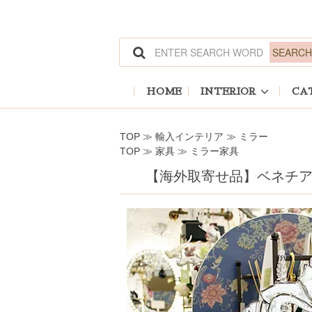
ホーム
>
輸入インテリア
>
ミラー
ホーム
>
家具
>
ミラー家具
HOME
INTERIOR
CA
TOP
≫
輸入インテリア
≫
ミラー
TOP
≫
家具
≫
ミラー家具
【海外取寄せ品】ベネチアンミ