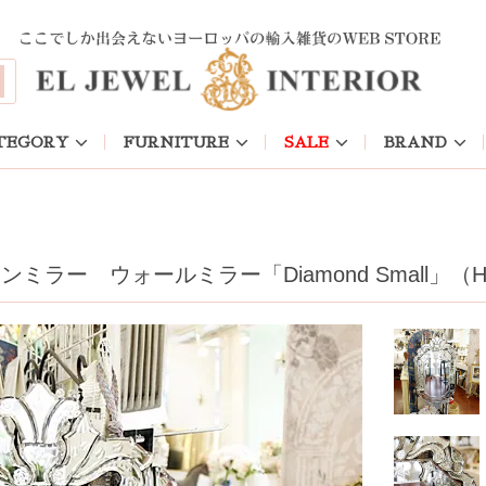
TEGORY
FURNITURE
SALE
BRAND
ラー ウォールミラー「Diamond Small」（H8