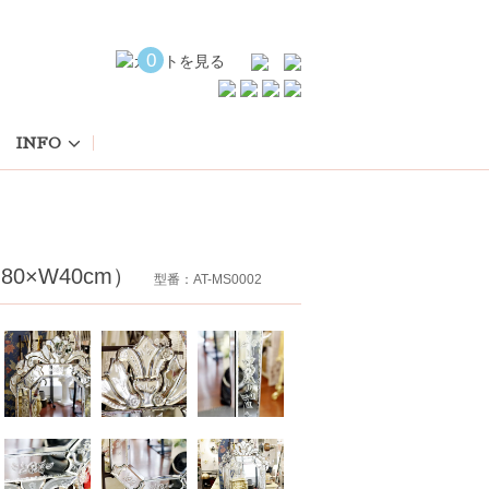
0
INFO
0×W40cm）
型番：AT-MS0002