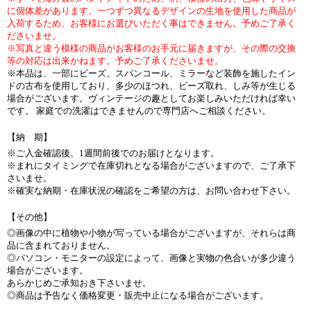
に個体差があります。一つずつ異なるデザインの生地を使用した商品が
入荷するため、お客様にお選びいただく事はできません。予めご了承く
ださいませ。
※写真と違う模様の商品がお客様のお手元に届きますが、その際の交換
等の対応は出来かねます。予めご了承くださいませ。
※本品は、一部にビーズ、スパンコール、ミラーなど装飾を施したイン
ドの古布を使用しており、多少のほつれ、ビーズ取れ、しみ等が生じる
場合がございます。ヴィンテージの趣としてお楽しみいただければ幸い
です。 家庭での洗濯はできませんので専門店へご相談ください。
【納 期】
※ご入金確認後、1週間前後でのお届けとなります。
※まれにタイミングで在庫切れとなる場合がございますので、ご了承下
さいませ。
※確実な納期・在庫状況の確認をご希望の方は、お問い合わせ下さい。
【その他】
◎画像の中に植物や小物が写っている場合がございますが、それらは商
品に含まれておりません。
◎パソコン・モニターの設定によって、画像と実物の色合いが多少違う
場合がございます。
あらかじめご承知おき下さいませ。
◎商品は予告なく価格変更・販売中止になる場合がございます。