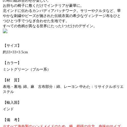
の布の組み合わせが楽しい。
お持ちの椅子に敷くだけでインテリアが豪華に。
北インドに伝わるカンバディアパッチワーク。サリーやクルタなど、華
やかな刺繍やビーズが施された伝統衣装の希少なヴィンテージ布をひと
つひとつ手でつなぎ合わせた生地です。
すべての色柄が異なる世界にたった1つだけのデザイン。
【サイズ】
約33×33×3.5cm
【カラー】
ミントグリーン（ブルー系）
【材 質】
表地・裏地: 綿、麻 古布部分：綿、レーヨン 中わた：リサイクルポリエ
ステル
【輸入国】
インド
【備 考】
※すべて海外製のハンドメイドのため、柄、模様の出方、色味やサイズ