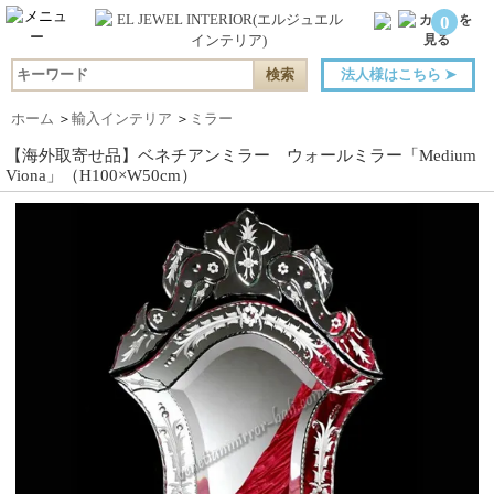
0
法人様はこちら
➤
ホーム
＞
輸入インテリア
＞
ミラー
【海外取寄せ品】ベネチアンミラー ウォールミラー「Medium
Viona」（H100×W50cm）