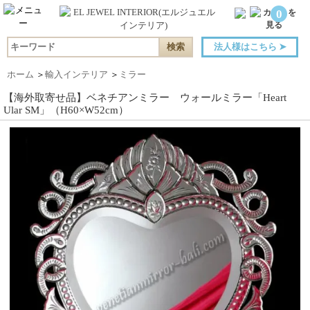
0
法人様はこちら
➤
ホーム
＞
輸入インテリア
＞
ミラー
【海外取寄せ品】ベネチアンミラー ウォールミラー「Heart
Ular SM」（H60×W52cm）