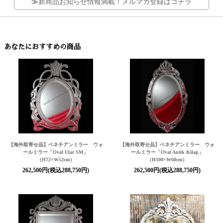
≫
新商品お知らせ情報満載！メルマガ登録はコチラ
あなたにおすすめの商品
【海外取寄せ品】ベネチアンミラー ウォ
【海外取寄せ品】ベネチアンミラー ウォ
ールミラー「Oval Ular SM」
ールミラー「Oval Antik Kilap」
（H72×W52cm）
（H100×W60cm）
262,500円(税込288,750円)
262,500円(税込288,750円)