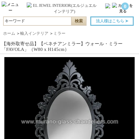
0
法人様はこちら
➤
ホーム
＞
輸入インテリア
＞
ミラー
【海外取寄せ品】【ベネチアンミラー】ウォール・ミラー
「FAVOLA」（W80 x H145cm）