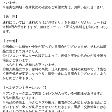
さいませ。
※確実な納期・在庫状況の確認をご希望の方は、お問い合わせ下さい。
【送 料】
送料については「送料のちほど見積もり」をお選びください。カートは
送料0円表示されますが、後ほどメールにて正式な送料をお知らせいたし
ます。
【その他】
◎画像の中に植物や小物が写っている場合がございますが、それらは商
品に含まれておりません。
◎パソコン・モニターの設定によって、画像と実物の色合いが多少違う
場合がございます。
あらかじめご承知おき下さいませ。
◎輸入商品につき、原料の高騰、仕入れ価格、送料の変動等で、予告な
く販売価格が変更になったり、販売中止になる場合もございます。あら
かじめご了承下さい。
【ベネチアンミラーについて】
※アンティーク加工で内部にキレツが入っている可能性がありますが、
良品の商品になります。
※商品の特性上、小さなキズや擦れ、接着剤のはみ出しがある場合がご
ざいますが、全てが良品とさせていただきます。返品・交換対象にはな
りませんのであらかじめご了承下さいませ。