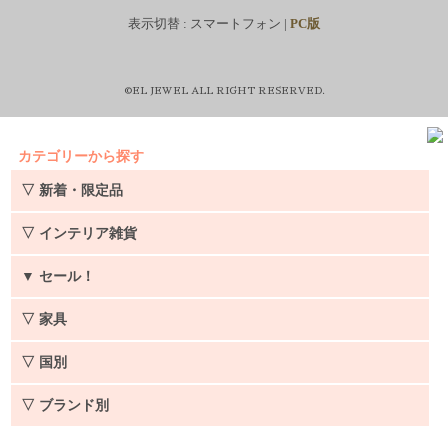
表示切替 :
スマートフォン
|
PC版
©EL JEWEL ALL RIGHT RESERVED.
カテゴリーから探す
▽ 新着・限定品
▽ インテリア雑貨
▼
セール！
▽ 家具
▽ 国別
▽ ブランド別