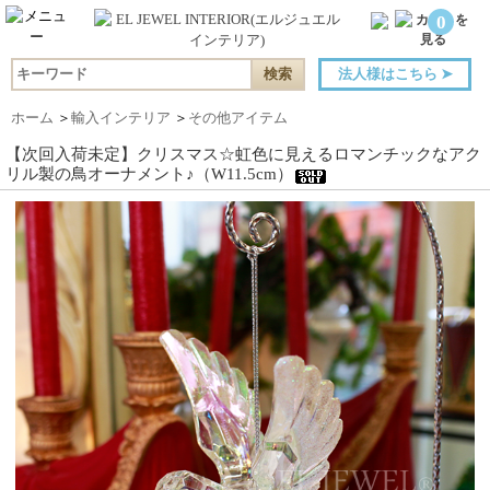
0
法人様はこちら
➤
ホーム
＞
輸入インテリア
＞
その他アイテム
【次回入荷未定】クリスマス☆虹色に見えるロマンチックなアク
リル製の鳥オーナメント♪（W11.5cm）