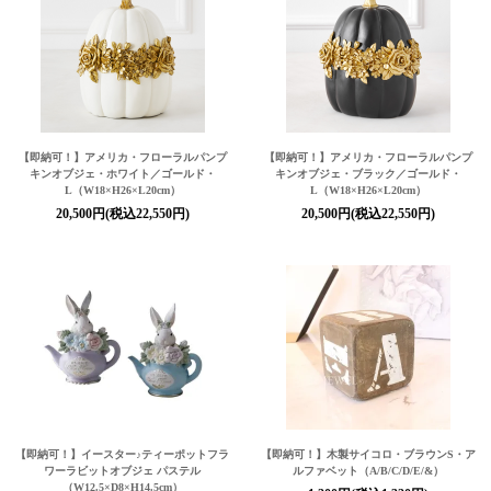
【即納可！】アメリカ・フローラルパンプ
【即納可！】アメリカ・フローラルパンプ
キンオブジェ・ホワイト／ゴールド・
キンオブジェ・ブラック／ゴールド・
L（W18×H26×L20cm）
L（W18×H26×L20cm）
20,500円(税込22,550円)
20,500円(税込22,550円)
【即納可！】イースター♪ティーポットフラ
【即納可！】
木製サイコロ・ブラウンS・ア
ワーラビットオブジェ パステル
ルファベット（A/B/C/D/E/&）
（W12.5×D8×H14.5cm）