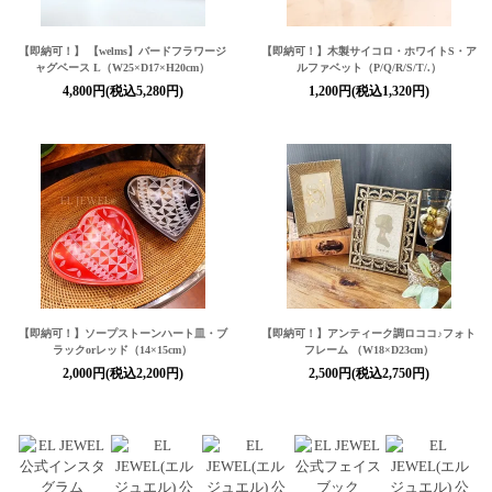
【即納可！】 【welms】バードフラワージ
【即納可！】
木製サイコロ・ホワイトS・ア
ャグベース L（W25×D17×H20cm）
ルファベット（P/Q/R/S/T/.）
4,800円(税込5,280円)
1,200円(税込1,320円)
【即納可！】ソープストーンハート皿・ブ
【即納可！】アンティーク調ロココ♪フォト
ラックorレッド（14×15cm）
フレーム （W18×D23cm）
2,000円(税込2,200円)
2,500円(税込2,750円)