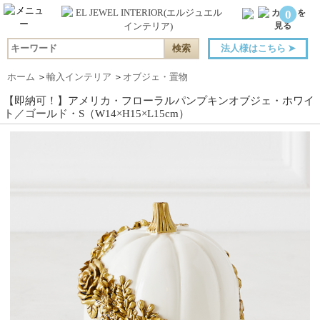
0
法人様はこちら
➤
ホーム
＞
輸入インテリア
＞
オブジェ・置物
【即納可！】アメリカ・フローラルパンプキンオブジェ・ホワイ
ト／ゴールド・S（W14×H15×L15cm）