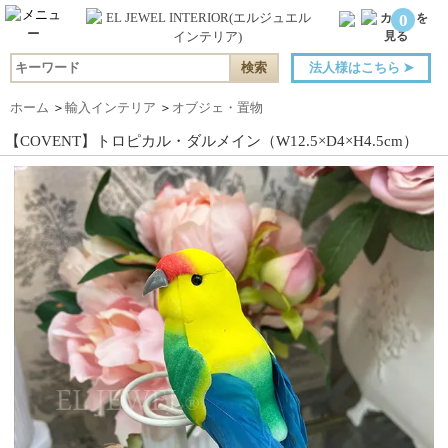
0
法人様はこちら
➤
ホーム
＞
輸入インテリア
＞
オブジェ・置物
【COVENT】トロピカル・ダルメイン（W12.5×D4×H4.5cm）