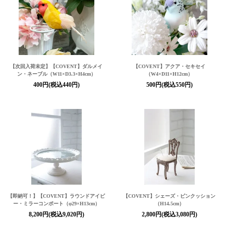
【次回入荷未定】【COVENT】ダルメイ
【COVENT】アクア・セキセイ
ン・ネーブル（W11×D3.3×H4cm）
（W4×D11×H12cm）
400円(税込440円)
500円(税込550円)
【即納可！】【COVENT】ラウンドアイビ
【COVENT】シェーズ・ピンクッション
ー・ミラーコンポート（φ29×H13cm）
（H14.5cm）
8,200円(税込9,020円)
2,800円(税込3,080円)