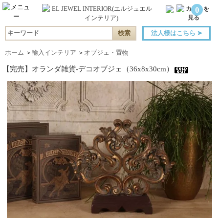
0
法人様はこちら
➤
ホーム
＞
輸入インテリア
＞
オブジェ・置物
【完売】オランダ雑貨-デコオブジェ（36x8x30cm）