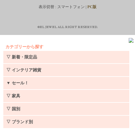
表示切替 :
スマートフォン
|
PC版
©EL JEWEL ALL RIGHT RESERVED.
カテゴリーから探す
▽ 新着・限定品
▽ インテリア雑貨
▼
セール！
▽ 家具
▽ 国別
▽ ブランド別