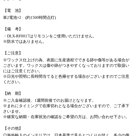
【電 池】
単2電池×2 (約1500時間点灯)
【備 考】
・DLX-RF0017はリモコンをご使用いただけません。
※防水ではありません。
【ご注意】
※ワックス仕上げの為、表面に生産過程でできる跡や傷等がある場合が
ございます。ワックスは傷や跡がつきやすくなっておりますので取扱い
にはご注意ください。
※日光や照明に長時間当てると色褪せする場合がございますのでご注意
ください。
【納 期】
※ご入金確認後、1週間前後でのお届けとなります。
※まれにタイミングで在庫切れとなる場合がございますので、ご了承下
さいませ。
※確実な納期・在庫状況の確認をご希望の方は、お問い合わせ下さい。
【その他】
◎海外輸入のインテリアは、日本基準で見るとつくりが甘く、多少の傷