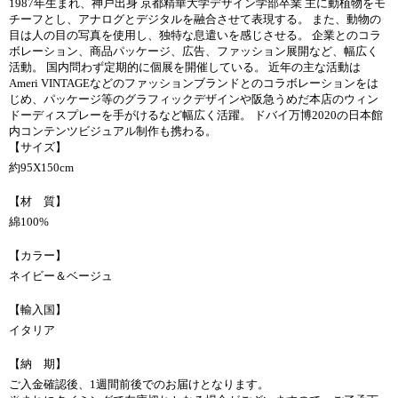
1987年生まれ、神戸出身 京都精華大学デザイン学部卒業 主に動植物をモ
チーフとし、アナログとデジタルを融合させて表現する。 また、動物の
目は人の目の写真を使用し、独特な息遣いを感じさせる。 企業とのコラ
ボレーション、商品パッケージ、広告、ファッション展開など、幅広く
活動。 国内問わず定期的に個展を開催している。 近年の主な活動は
Ameri VINTAGEなどのファッションブランドとのコラボレーションをは
じめ、パッケージ等のグラフィックデザインや阪急うめだ本店のウィン
ドーディスプレーを手がけるなど幅広く活躍。 ドバイ万博2020の日本館
内コンテンツビジュアル制作も携わる。
【サイズ】
約95X150cm
【材 質】
綿100%
【カラー】
ネイビー＆ベージュ
【輸入国】
イタリア
【納 期】
ご入金確認後、1週間前後でのお届けとなります。