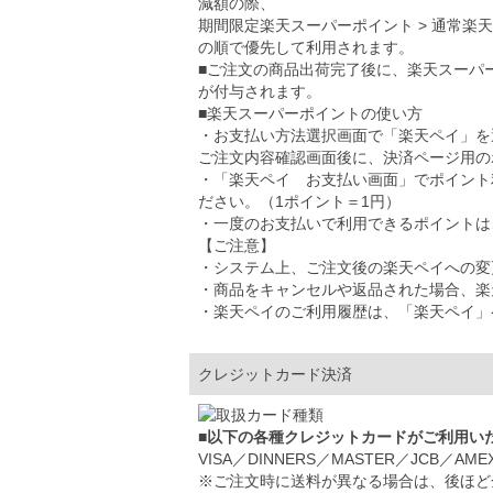
減額の際、
期間限定楽天スーパーポイント > 通常楽
の順で優先して利用されます。
■ご注文の商品出荷完了後に、楽天スーパ
が付与されます。
■楽天スーパーポイントの使い方
・お支払い方法選択画面で「楽天ペイ」を
ご注文内容確認画面後に、決済ページ用の
・「楽天ペイ お支払い画面」でポイント
ださい。（1ポイント＝1円）
・一度のお支払いで利用できるポイントは、5
【ご注意】
・システム上、ご注文後の楽天ペイへの変
・商品をキャンセルや返品された場合、楽
・楽天ペイのご利用履歴は、「楽天ペイ」
クレジットカード決済
■以下の各種クレジットカードがご利用い
VISA／DINNERS／MASTER／JCB／AME
※ご注文時に送料が異なる場合は、後ほど