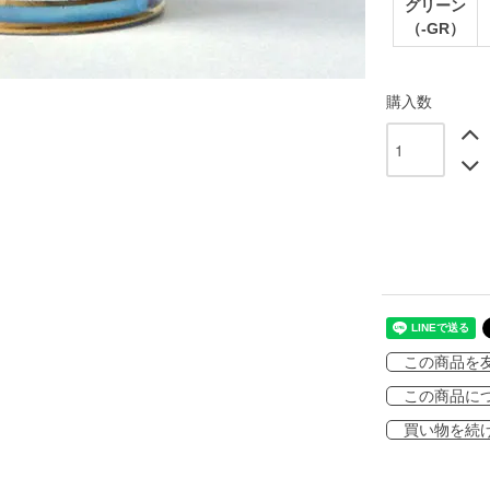
グリーン
（-GR）
購入数
この商品を
この商品に
買い物を続