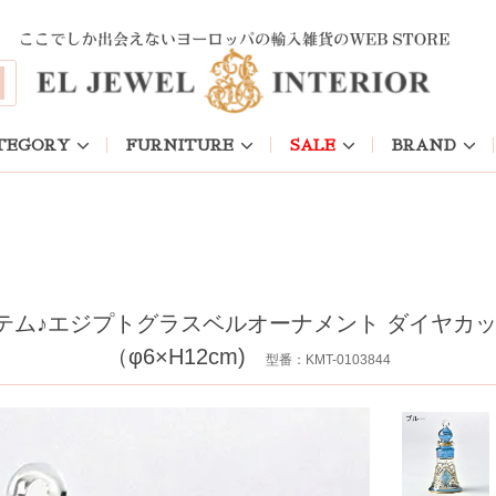
TEGORY
FURNITURE
SALE
BRAND
テム♪エジプトグラスベルオーナメント ダイヤカッ
（φ6×H12cm)
型番：KMT-0103844