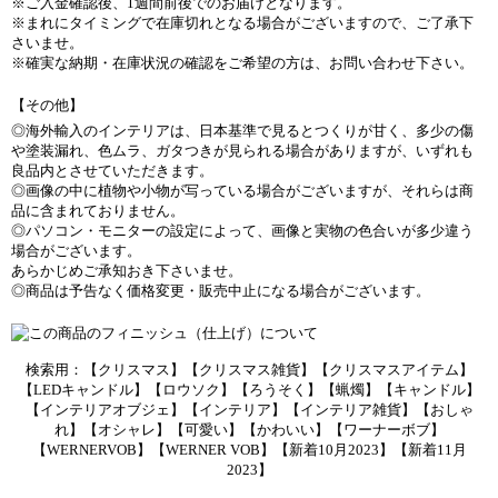
※ご入金確認後、1週間前後でのお届けとなります。
※まれにタイミングで在庫切れとなる場合がございますので、ご了承下
さいませ。
※確実な納期・在庫状況の確認をご希望の方は、お問い合わせ下さい。
【その他】
◎海外輸入のインテリアは、日本基準で見るとつくりが甘く、多少の傷
や塗装漏れ、色ムラ、ガタつきが見られる場合がありますが、いずれも
良品内とさせていただきます。
◎画像の中に植物や小物が写っている場合がございますが、それらは商
品に含まれておりません。
◎パソコン・モニターの設定によって、画像と実物の色合いが多少違う
場合がございます。
あらかじめご承知おき下さいませ。
◎商品は予告なく価格変更・販売中止になる場合がございます。
検索用：【クリスマス】【クリスマス雑貨】【クリスマスアイテム】
【LEDキャンドル】【ロウソク】【ろうそく】【蝋燭】【キャンドル】
【インテリアオブジェ】【インテリア】【インテリア雑貨】【おしゃ
れ】【オシャレ】【可愛い】【かわいい】【ワーナーボブ】
【WERNERVOB】【WERNER VOB】【新着10月2023】【新着11月
2023】