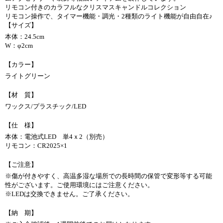
リモコン付きのカラフルなクリスマスキャンドルコレクション
リモコン操作で、タイマー機能・調光・2種類のライト機能が自由自在♪
【サイズ】
本体：24.5cm
W：φ2cm
【カラー】
ライトグリーン
【材 質】
ワックス/プラスチック/LED
【仕 様】
本体：電池式LED 単4ｘ2（別売）
リモコン：CR2025×1
【ご注意】
※傷が付きやすく、高温多湿な場所での長時間の保管で変形等する可能
性がございます。ご使用環境にはご注意ください。
※LEDは交換できません。ご了承ください。
【納 期】