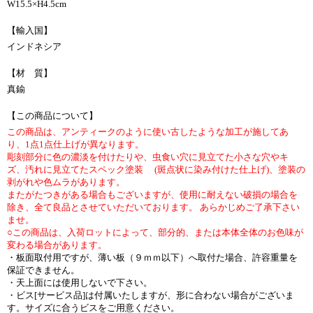
W15.5×H4.5cm
【輸入国】
インドネシア
【材 質】
真鍮
【この商品について】
この商品は、アンティークのように使い古したような加工が施してあ
り、1点1点仕上げが異なります。
彫刻部分に色の濃淡を付けたりや、虫食い穴に見立てた小さな穴やキ
ズ、汚れに見立てたスペック塗装 (斑点状に染み付けた仕上げ)、塗装の
剥がれや色ムラがあります。
またがたつきがある場合もございますが、使用に耐えない破損の場合を
除き、全て良品とさせていただいております。 あらかじめご了承下さい
ませ。
○この商品は、入荷ロットによって、部分的、または本体全体のお色味が
変わる場合があります。
・板面取付用ですが、薄い板（９ｍｍ以下）へ取付た場合、許容重量を
保証できません。
・天上面には使用しないで下さい。
・ビス[サービス品]は付属いたしますが、形に合わない場合がございま
す。サイズに合うビスをご用意ください。