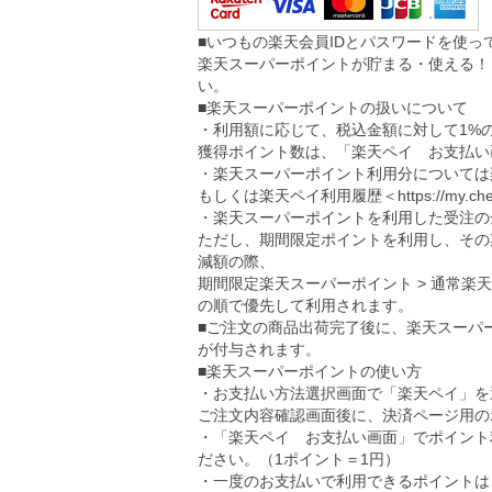
■いつもの楽天会員IDとパスワードを使
楽天スーパーポイントが貯まる・使える！
い。
■楽天スーパーポイントの扱いについて
・利用額に応じて、税込金額に対して1%
獲得ポイント数は、「楽天ペイ お支払い
・楽天スーパーポイント利用分については
もしくは楽天ペイ利用履歴＜
https://my.ch
・楽天スーパーポイントを利用した受注の
ただし、期間限定ポイントを利用し、その
減額の際、
期間限定楽天スーパーポイント > 通常楽
の順で優先して利用されます。
■ご注文の商品出荷完了後に、楽天スーパ
が付与されます。
■楽天スーパーポイントの使い方
・お支払い方法選択画面で「楽天ペイ」を
ご注文内容確認画面後に、決済ページ用の
・「楽天ペイ お支払い画面」でポイント
ださい。（1ポイント＝1円）
・一度のお支払いで利用できるポイントは、5