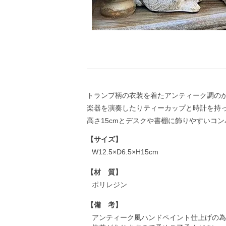
トランプ柄の衣装を着たアンティーク調の
楽器を演奏したりティーカップと時計を持
高さ15cmとデスクや書棚に飾りやすいコ
【サイズ】
W12.5×D6.5×H15cm
【材 質】
ポリレジン
【備 考】
アンティーク風ハンドペイント仕上げの為