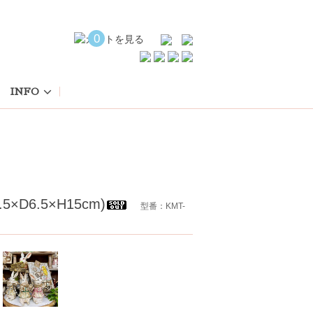
0
INFO
6.5×H15cm)
型番：KMT-