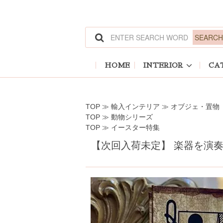
ホーム
>
輸入インテリア
>
オブジェ・置物
ホーム
>
動物シリーズ
ホーム
>
イースター特集
HOME
INTERIOR
CA
TOP
≫
輸入インテリア
≫
オブジェ・置物
TOP
≫
動物シリーズ
TOP
≫
イースター特集
【次回入荷未定】 楽器を演奏する